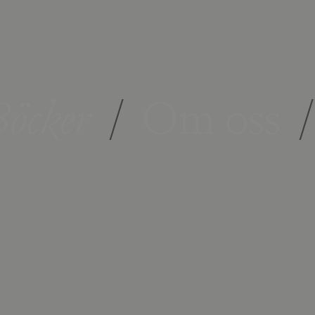
öcker
/
Om oss
/