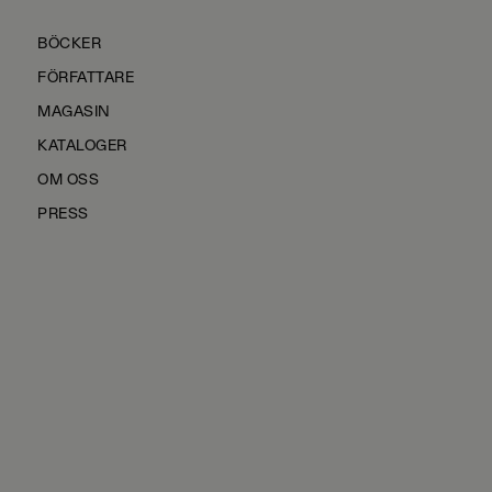
BÖCKER
FÖRFATTARE
MAGASIN
KATALOGER
OM OSS
PRESS
KONTAKTA OSS
HÅLLBARHET
MANUS