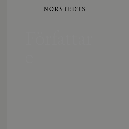
Författar
e