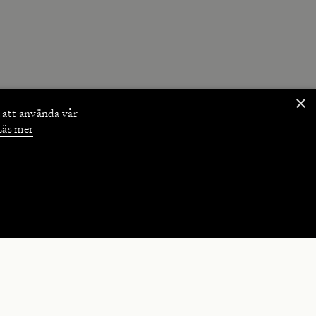
×
 att använda vår
Läs mer
NKTIONER