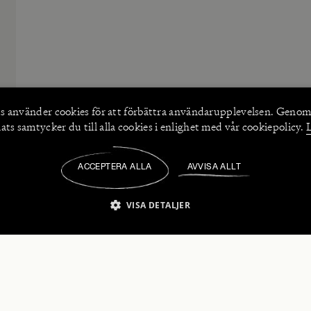
s använder
cookies
för att förbättra användarupplevelsen. Genom
ts samtycker du till alla cookies i enlighet med vår cookiepolicy.
ACCEPTERA ALLA
AVVISA ALLT
/
VISA DETALJER
IKT NÖDVÄNDIGT
PRESTANDA
INRIKTNING
FU
numerera på våra nyhetsbrev!
Strikt nödvändigt
Prestanda
Inriktning
Funktioner