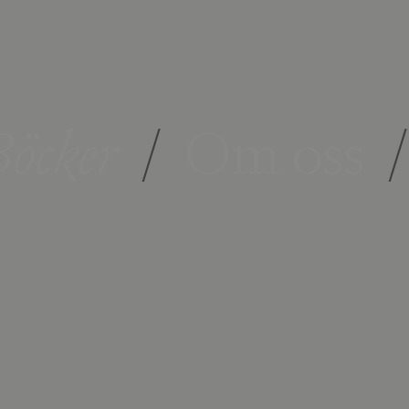
öcker
/
Om oss
/