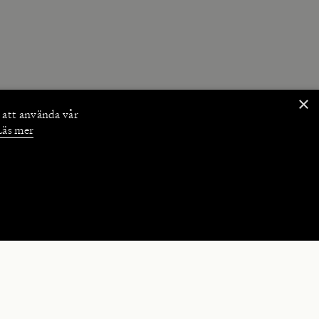
×
 att använda vår
Läs mer
NKTIONER