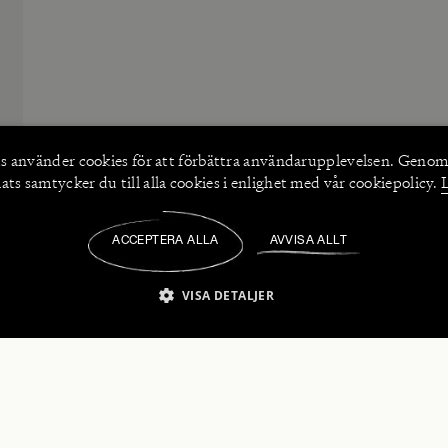
s använder
cookies
för att förbättra användarupplevelsen. Genom
ts samtycker du till alla cookies i enlighet med vår cookiepolicy.
ACCEPTERA ALLA
AVVISA ALLT
/
VISA DETALJER
IKT NÖDVÄNDIGT
PRESTANDA
INRIKTNING
FU
numerera på våra nyhetsbrev!
Strikt nödvändigt
Prestanda
Inriktning
Funktioner