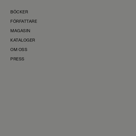
BÖCKER
FÖRFATTARE
MAGASIN
KATALOGER
OM OSS
PRESS
KONTAKTA OSS
HÅLLBARHET
MANUS