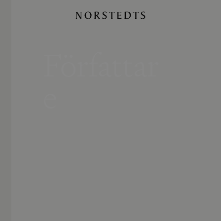
Författar
e