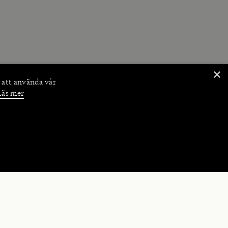
×
 att använda vår
Läs mer
NKTIONER