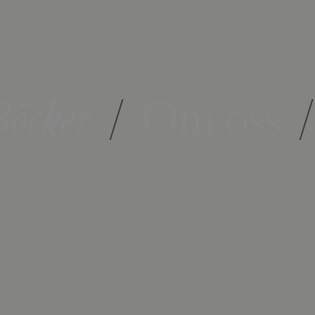
öcker
/
Om oss
/