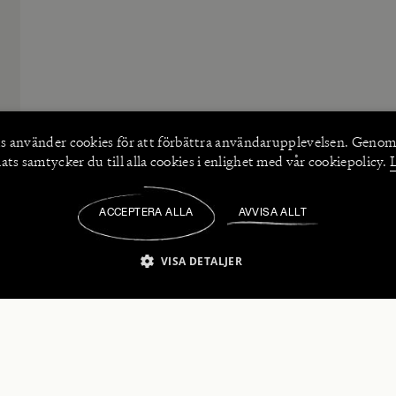
s använder
cookies
för att förbättra användarupplevelsen. Genom
ts samtycker du till alla cookies i enlighet med vår cookiepolicy.
ACCEPTERA ALLA
AVVISA ALLT
/
VISA DETALJER
IKT NÖDVÄNDIGT
PRESTANDA
INRIKTNING
FU
numerera på våra nyhetsbrev!
Strikt nödvändigt
Prestanda
Inriktning
Funktioner