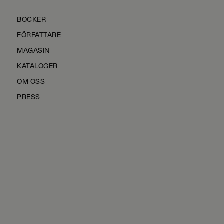
BÖCKER
FÖRFATTARE
MAGASIN
KATALOGER
OM OSS
PRESS
KONTAKTA OSS
HÅLLBARHET
MANUS