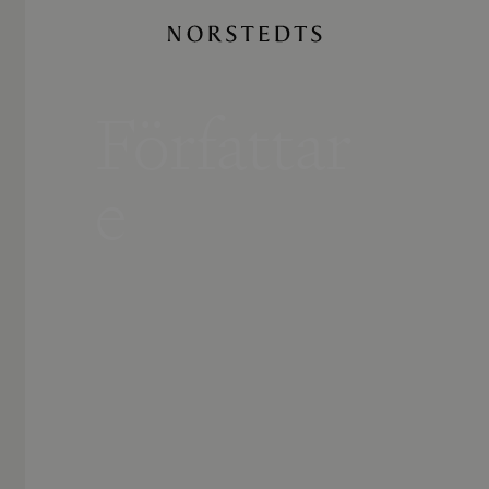
Författar
e