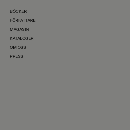
BÖCKER
FÖRFATTARE
MAGASIN
KATALOGER
OM OSS
PRESS
KONTAKTA OSS
HÅLLBARHET
MANUS