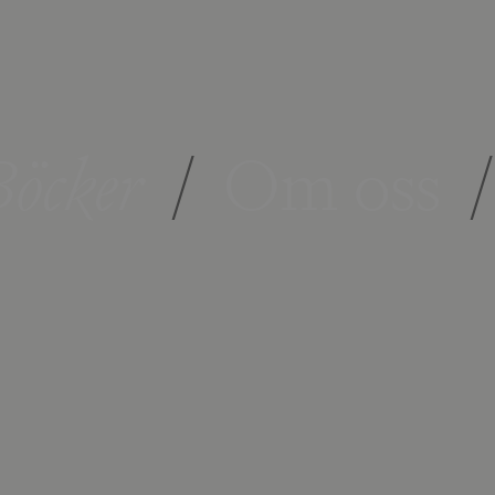
öcker
/
Om oss
/