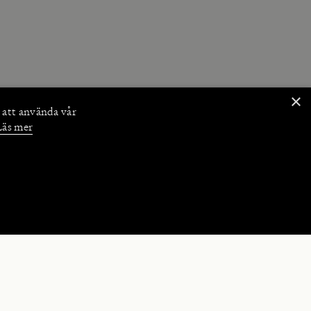
×
 att använda vår
Läs mer
NKTIONER