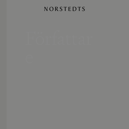
Författar
e