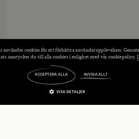
s använder
cookies
för att förbättra användarupplevelsen. Genom
ts samtycker du till alla cookies i enlighet med vår cookiepolicy.
ACCEPTERA ALLA
AVVISA ALLT
/
VISA DETALJER
IKT NÖDVÄNDIGT
PRESTANDA
INRIKTNING
FU
numerera på våra nyhetsbrev!
Strikt nödvändigt
Prestanda
Inriktning
Funktioner