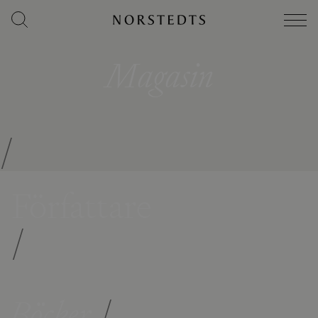
Magasin
/
Författare
/
Böcker
/