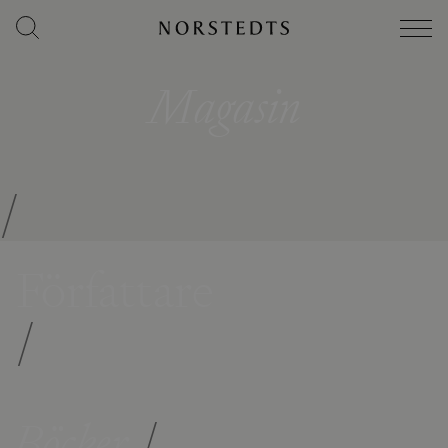
Magasin
/
Författare
/
Böcker
/