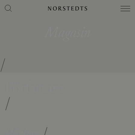
Magasin
/
Författare
/
Böcker
/