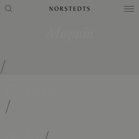
Magasin
/
Författare
/
Böcker
/