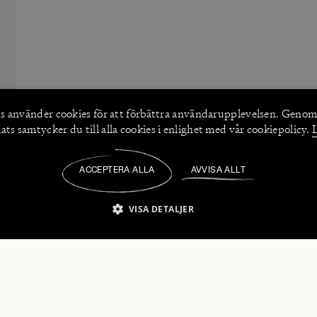
s använder
cookies
för att förbättra användarupplevelsen. Genom
ts samtycker du till alla cookies i enlighet med vår cookiepolicy.
ACCEPTERA ALLA
AVVISA ALLT
/
VISA DETALJER
IKT NÖDVÄNDIGT
PRESTANDA
INRIKTNING
FU
numerera på våra nyhetsbrev!
Strikt nödvändigt
Prestanda
Inriktning
Funktioner