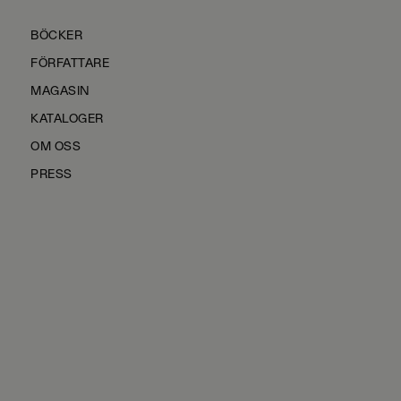
BÖCKER
FÖRFATTARE
MAGASIN
KATALOGER
OM OSS
PRESS
KONTAKTA OSS
HÅLLBARHET
MANUS