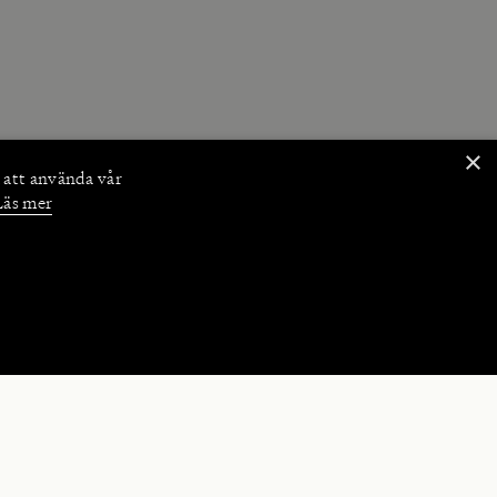
×
 att använda vår
Läs mer
NKTIONER