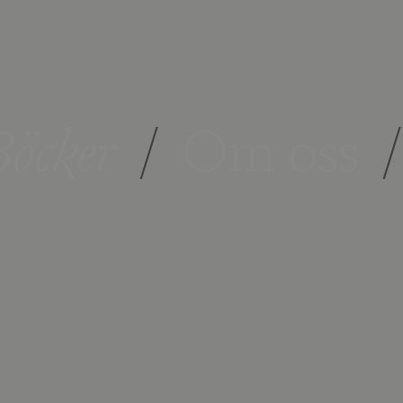
öcker
/
Om oss
/