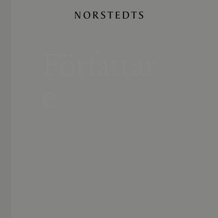
Författar
e