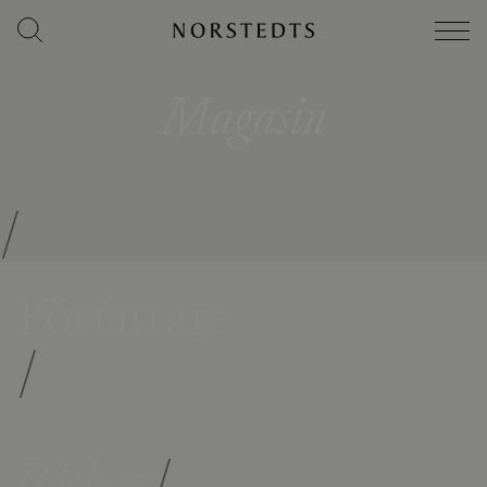
Magasin
/
Författare
/
Böcker
/