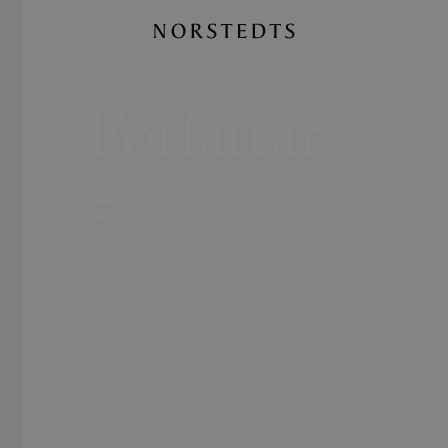
Författar
e