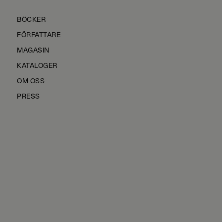
BÖCKER
FÖRFATTARE
MAGASIN
KATALOGER
OM OSS
PRESS
KONTAKTA OSS
HÅLLBARHET
MANUS