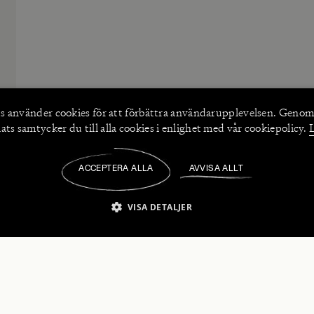
s använder
cookies
för att förbättra användarupplevelsen. Genom
ts samtycker du till alla cookies i enlighet med vår cookiepolicy.
ACCEPTERA ALLA
AVVISA ALLT
/
VISA DETALJER
IKT NÖDVÄNDIGT
PRESTANDA
INRIKTNING
FU
numerera på våra nyhetsbrev!
Strikt nödvändigt
Prestanda
Inriktning
Funktioner