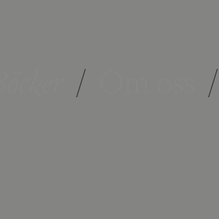
öcker
/
Om oss
/