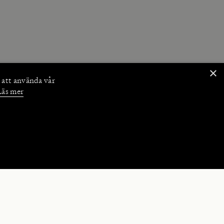
×
 att använda vår
Läs mer
NKTIONER