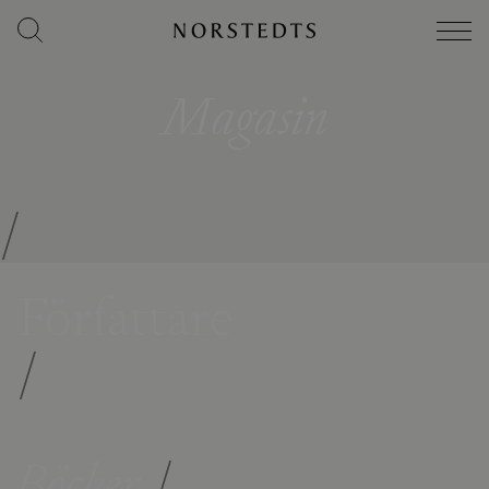
Magasin
/
Författare
/
Böcker
/