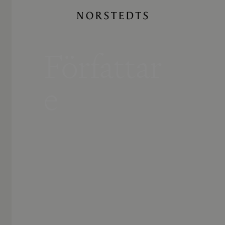
Författar
e