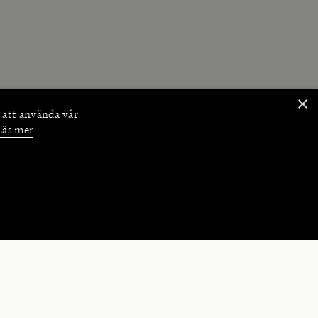
×
 att använda vår
Läs mer
NKTIONER