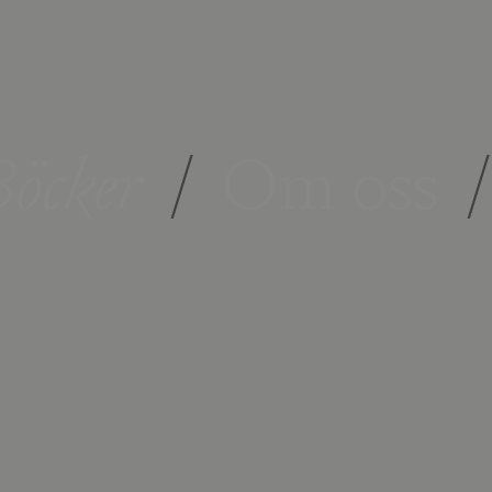
öcker
/
Om oss
/