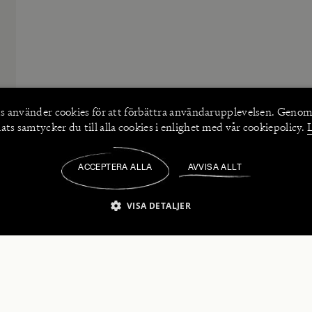
s använder
cookies
för att förbättra användarupplevelsen. Genom
ts samtycker du till alla cookies i enlighet med vår cookiepolicy.
ACCEPTERA ALLA
AVVISA ALLT
/
VISA DETALJER
IKT NÖDVÄNDIGT
PRESTANDA
INRIKTNING
FU
numerera på våra nyhetsbrev!
Strikt nödvändigt
Prestanda
Inriktning
Funktioner