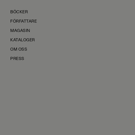
BÖCKER
FÖRFATTARE
MAGASIN
KATALOGER
OM OSS
PRESS
KONTAKTA OSS
HÅLLBARHET
MANUS