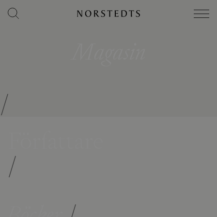
Magasin
/
Författare
/
Böcker
/