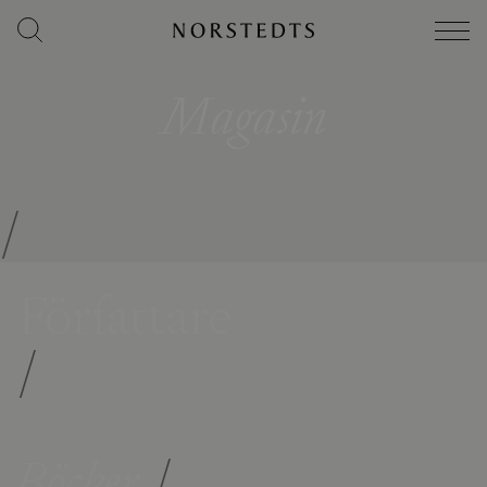
Magasin
/
Författare
/
Böcker
/