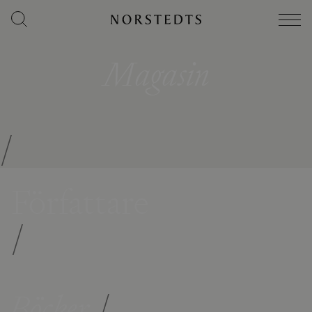
Magasin
/
Författare
/
Böcker
/