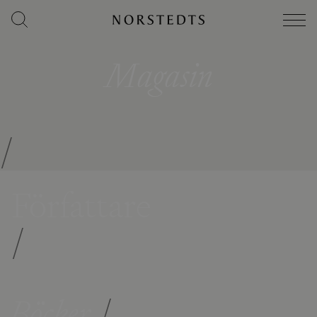
Magasin
/
Författare
/
Böcker
/