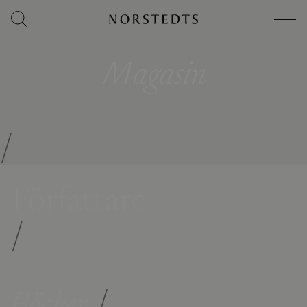
Magasin
/
Författare
/
Böcker
/