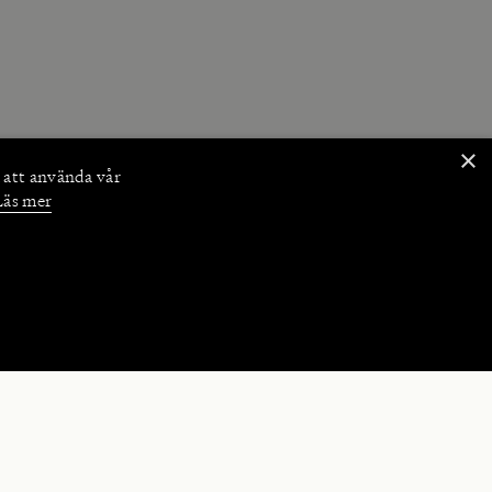
×
 att använda vår
Läs mer
NKTIONER