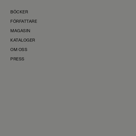
BÖCKER
FÖRFATTARE
MAGASIN
KATALOGER
OM OSS
PRESS
KONTAKTA OSS
HÅLLBARHET
MANUS