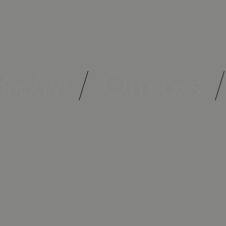
öcker
/
Om oss
/