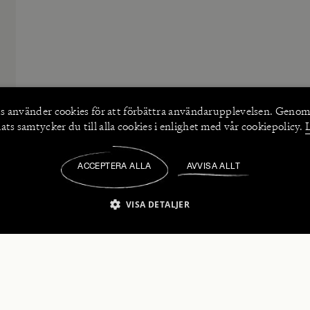
s använder
cookies
för att förbättra användarupplevelsen. Genom
ts samtycker du till alla cookies i enlighet med vår cookiepolicy.
ACCEPTERA ALLA
AVVISA ALLT
/
VISA DETALJER
IKT NÖDVÄNDIGT
PRESTANDA
INRIKTNING
FU
numerera på våra nyhetsbrev!
Strikt nödvändigt
Prestanda
Inriktning
Funktioner