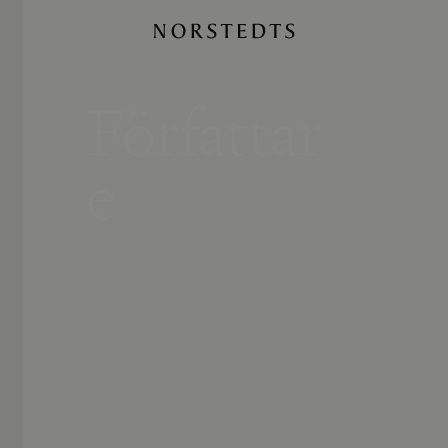
Författar
e