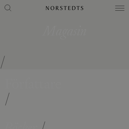
Magasin
/
Författare
/
Böcker
/