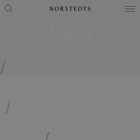
Magasin
/
Författare
/
Böcker
/