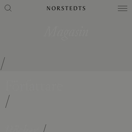
Magasin
/
Författare
/
Böcker
/