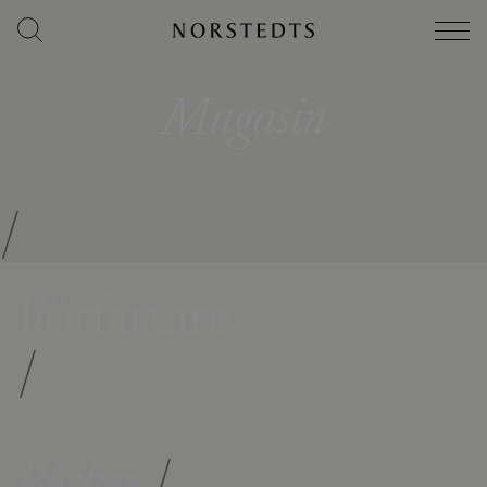
Magasin
/
Författare
/
Böcker
/