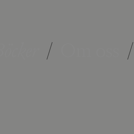
öcker
/
Om oss
/