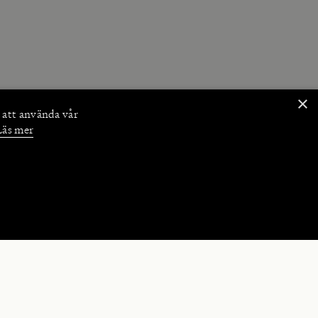
×
 att använda vår
Läs mer
NKTIONER