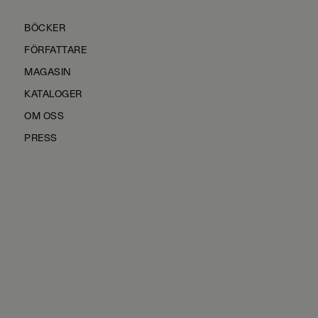
BÖCKER
FÖRFATTARE
MAGASIN
KATALOGER
OM OSS
PRESS
KONTAKTA OSS
HÅLLBARHET
MANUS