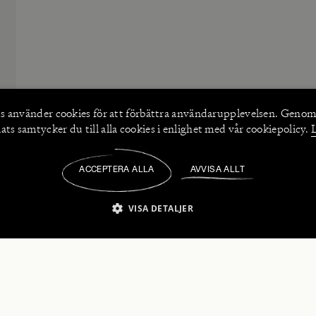
s använder
cookies
för att förbättra användarupplevelsen. Genom
ts samtycker du till alla cookies i enlighet med vår cookiepolicy.
ACCEPTERA ALLA
AVVISA ALLT
/
VISA DETALJER
IKT NÖDVÄNDIGT
PRESTANDA
INRIKTNING
FU
numerera på våra nyhetsbrev!
Strikt nödvändigt
Prestanda
Inriktning
Funktioner