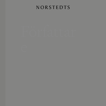
Författar
e