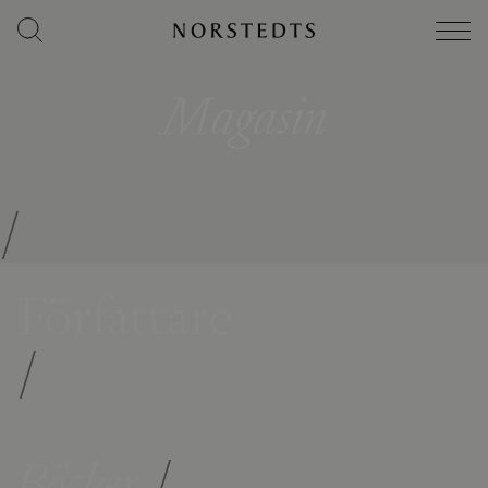
Magasin
/
Författare
/
Böcker
/