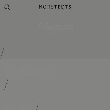
Magasin
/
Författare
/
Böcker
/