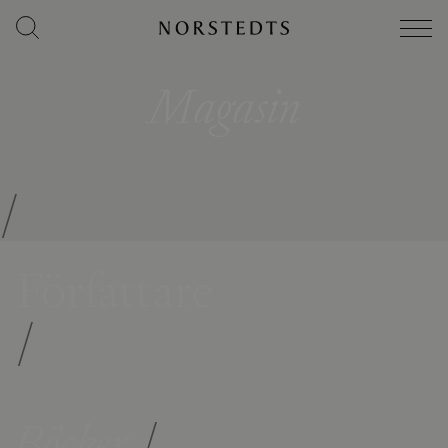
Magasin
/
Författare
/
Böcker
/