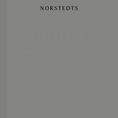
Författar
e