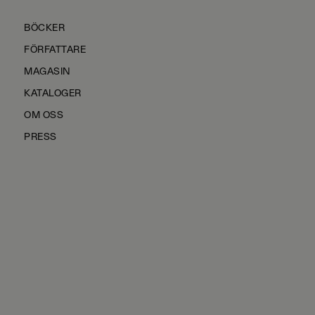
BÖCKER
FÖRFATTARE
MAGASIN
KATALOGER
OM OSS
PRESS
KONTAKTA OSS
HÅLLBARHET
MANUS