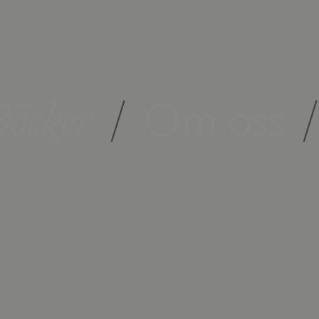
öcker
/
Om oss
/