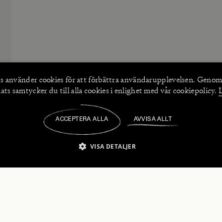
s använder
cookies
för att förbättra användarupplevelsen. Genom
ts samtycker du till alla cookies i enlighet med vår cookiepolicy.
ACCEPTERA ALLA
AVVISA ALLT
/
VISA DETALJER
IKT NÖDVÄNDIGT
PRESTANDA
INRIKTNING
FU
numerera på våra nyhetsbrev!
Strikt nödvändigt
Prestanda
Inriktning
Funktioner