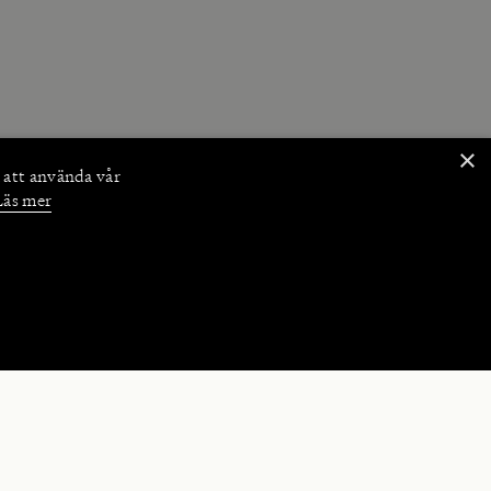
×
 att använda vår
Läs mer
NKTIONER