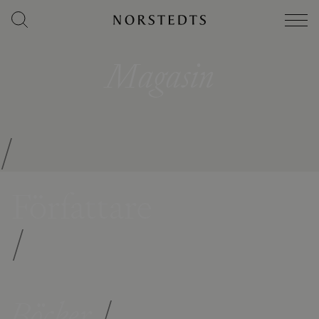
Magasin
/
Författare
/
Böcker
/