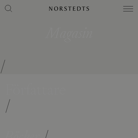
Magasin
/
Författare
/
Böcker
/