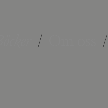
öcker
/
Om oss
/