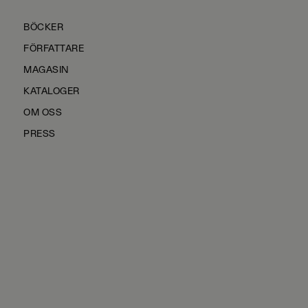
BÖCKER
FÖRFATTARE
MAGASIN
KATALOGER
OM OSS
PRESS
KONTAKTA OSS
HÅLLBARHET
MANUS