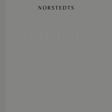
Författar
e