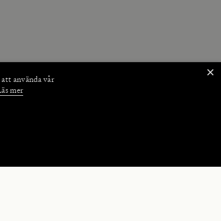
×
 att använda vår
Läs mer
NKTIONER