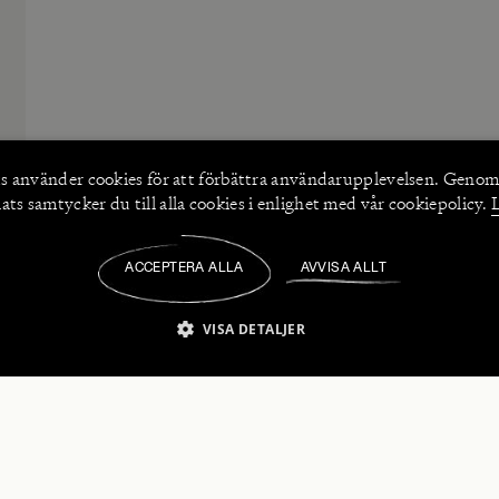
s använder
cookies
för att förbättra användarupplevelsen. Genom
ts samtycker du till alla cookies i enlighet med vår cookiepolicy.
ACCEPTERA ALLA
AVVISA ALLT
/
VISA DETALJER
IKT NÖDVÄNDIGT
PRESTANDA
INRIKTNING
FU
numerera på våra nyhetsbrev!
Strikt nödvändigt
Prestanda
Inriktning
Funktioner