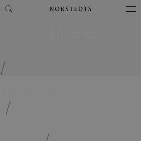
Magasin
/
Författare
/
Böcker
/