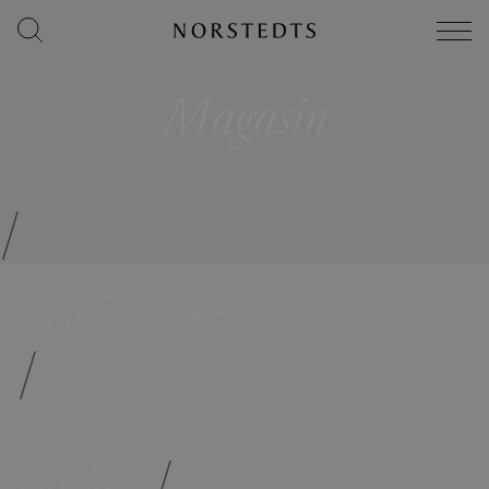
Magasin
/
Författare
/
Böcker
/