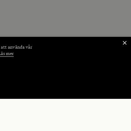
×
 att använda vår
Läs mer
NKTIONER