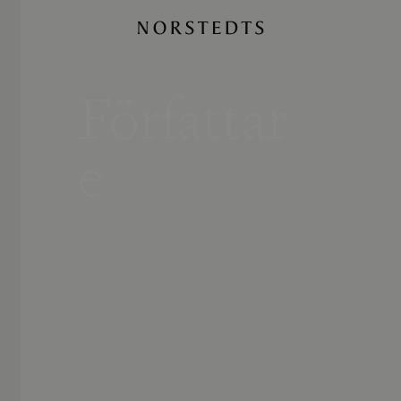
Författar
e