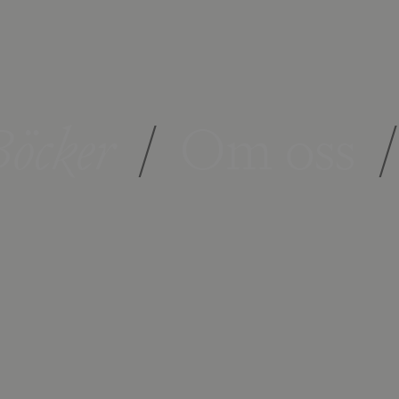
öcker
/
Om oss
/