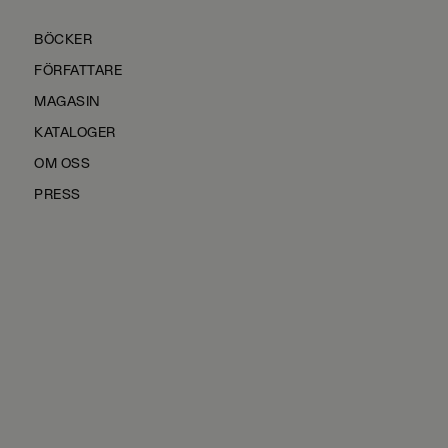
BÖCKER
FÖRFATTARE
MAGASIN
KATALOGER
OM OSS
PRESS
KONTAKTA OSS
HÅLLBARHET
MANUS