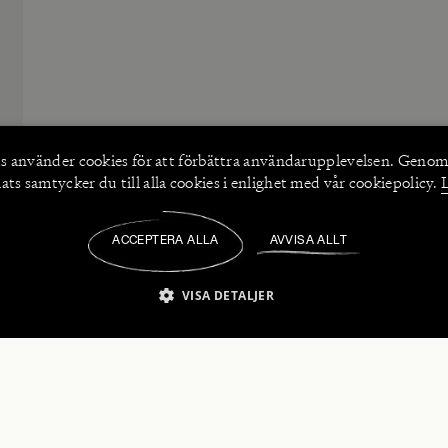
s använder
cookies
för att förbättra användarupplevelsen. Genom
ts samtycker du till alla cookies i enlighet med vår cookiepolicy.
ACCEPTERA ALLA
AVVISA ALLT
/
VISA DETALJER
IKT NÖDVÄNDIGT
PRESTANDA
INRIKTNING
FU
numerera på våra nyhetsbrev!
Strikt nödvändigt
Prestanda
Inriktning
Funktioner