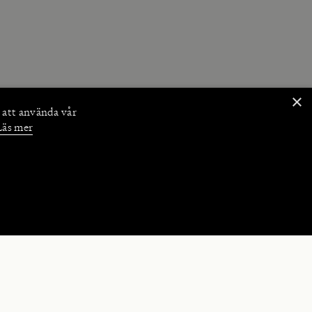
×
 att använda vår
Läs mer
NKTIONER