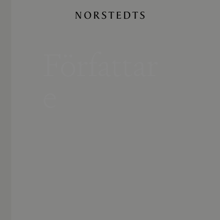
Författar
e