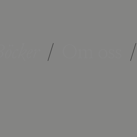
öcker
/
Om oss
/