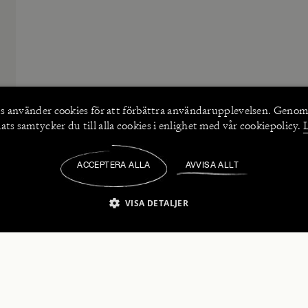
s använder
cookies
för att förbättra användarupplevelsen. Genom
ts samtycker du till alla cookies i enlighet med vår cookiepolicy.
ACCEPTERA ALLA
AVVISA ALLT
/
VISA DETALJER
IKT NÖDVÄNDIGT
PRESTANDA
INRIKTNING
FU
numerera på våra nyhetsbrev!
Strikt nödvändigt
Prestanda
Inriktning
Funktioner