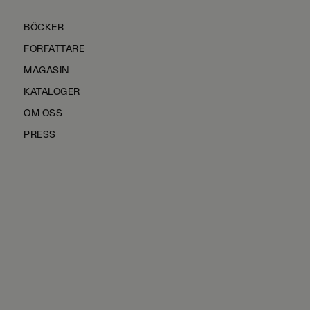
BÖCKER
FÖRFATTARE
MAGASIN
KATALOGER
OM OSS
PRESS
KONTAKTA OSS
HÅLLBARHET
MANUS