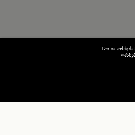
Denna webbplat
webbpla
STR
Pre