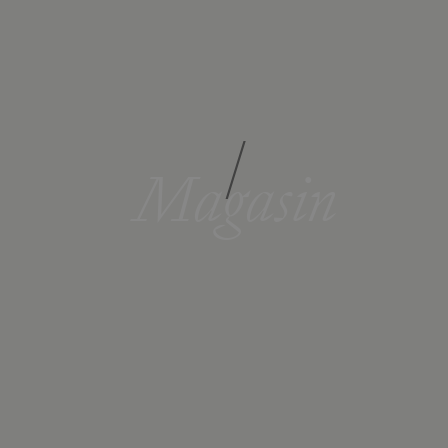
/
Magasin