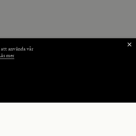
×
 att använda vår
Läs mer
NKTIONER