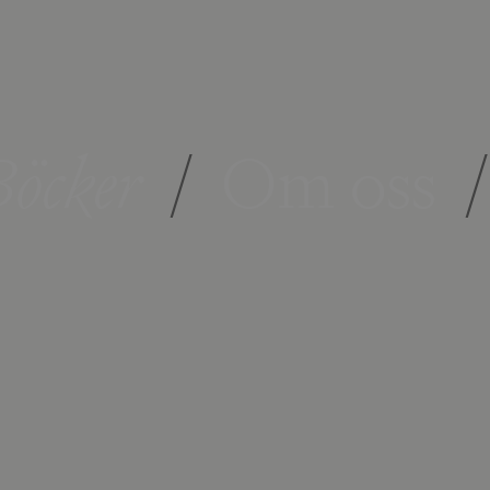
öcker
/
Om oss
/