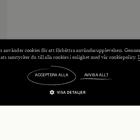
s använder
cookies
för att förbättra användarupplevelsen. Genom
ts samtycker du till alla cookies i enlighet med vår cookiepolicy.
ACCEPTERA ALLA
AVVISA ALLT
/
VISA DETALJER
IKT NÖDVÄNDIGT
PRESTANDA
INRIKTNING
FU
numerera på våra nyhetsbrev!
Strikt nödvändigt
Prestanda
Inriktning
Funktioner