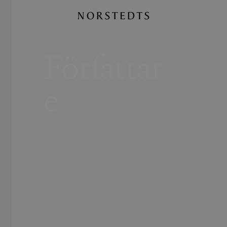
Författar
e