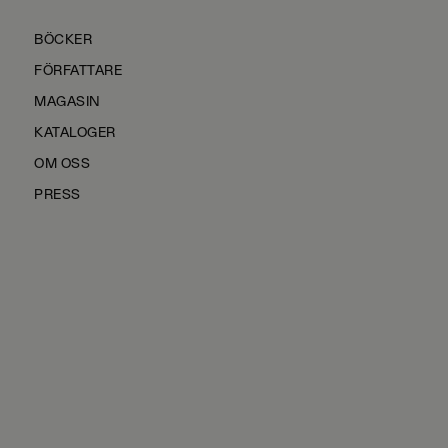
BÖCKER
FÖRFATTARE
MAGASIN
KATALOGER
OM OSS
PRESS
KONTAKTA OSS
HÅLLBARHET
MANUS