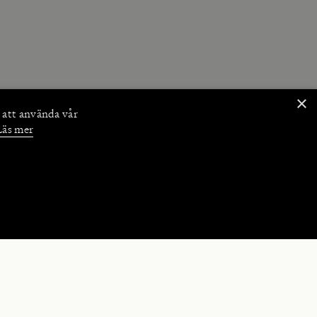
×
 att använda vår
Läs mer
NKTIONER