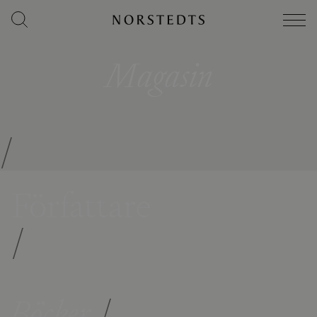
Magasin
/
Författare
/
Böcker
/