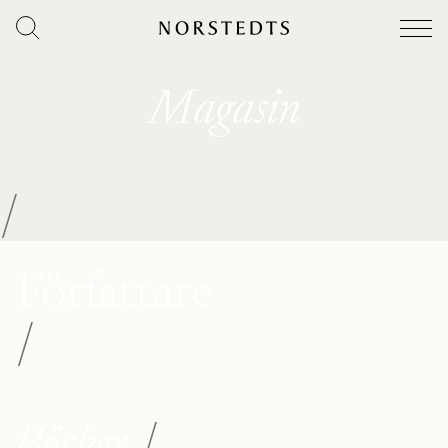
Magasin
/
Författare
/
Böcker
/