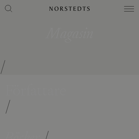
Magasin
/
Författare
/
Böcker
/