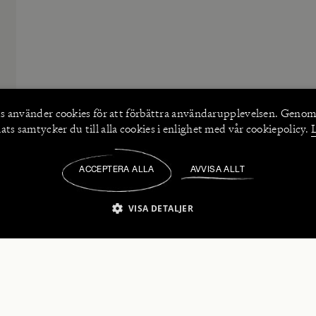
s använder
cookies
för att förbättra användarupplevelsen. Genom
ts samtycker du till alla cookies i enlighet med vår cookiepolicy.
ACCEPTERA ALLA
AVVISA ALLT
/
VISA DETALJER
IKT NÖDVÄNDIGT
PRESTANDA
INRIKTNING
FU
numerera på våra nyhetsbrev!
Strikt nödvändigt
Prestanda
Inriktning
Funktioner