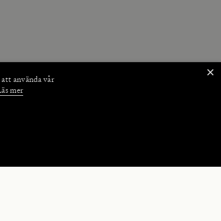
×
 att använda vår
Läs mer
NKTIONER