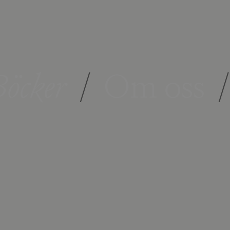
öcker
/
Om oss
/