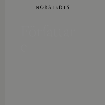
Författar
e