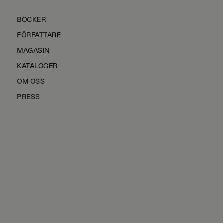
BÖCKER
FÖRFATTARE
MAGASIN
KATALOGER
OM OSS
PRESS
KONTAKTA OSS
HÅLLBARHET
MANUS