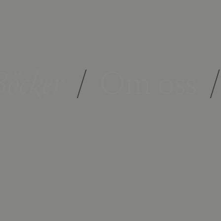
öcker
/
Om oss
/