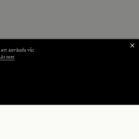
×
 att använda vår
Läs mer
NKTIONER