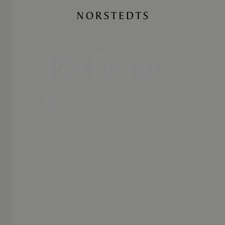
Författar
e