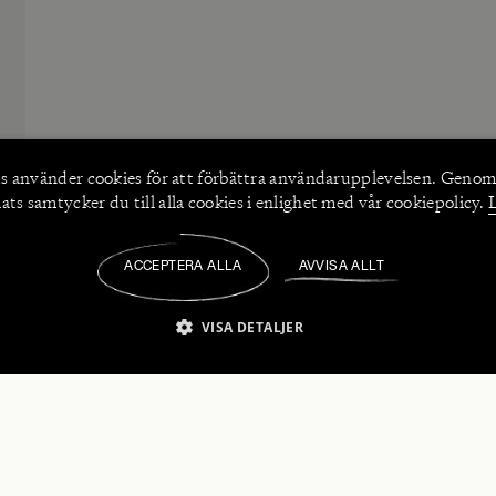
s använder
cookies
för att förbättra användarupplevelsen. Genom
ts samtycker du till alla cookies i enlighet med vår cookiepolicy.
ACCEPTERA ALLA
AVVISA ALLT
/
VISA DETALJER
IKT NÖDVÄNDIGT
PRESTANDA
INRIKTNING
FU
numerera på våra nyhetsbrev!
Strikt nödvändigt
Prestanda
Inriktning
Funktioner