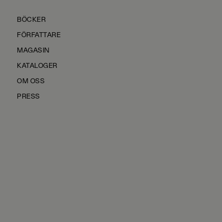
BÖCKER
FÖRFATTARE
MAGASIN
KATALOGER
OM OSS
PRESS
KONTAKTA OSS
HÅLLBARHET
MANUS