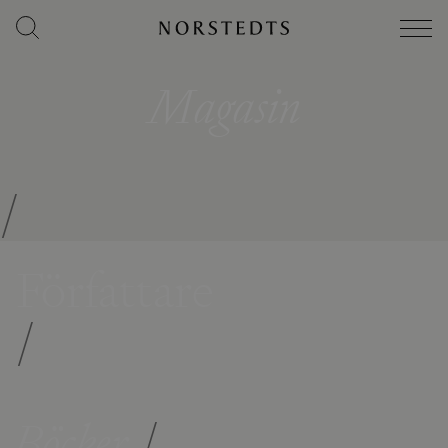
Magasin
/
Författare
/
Böcker
/