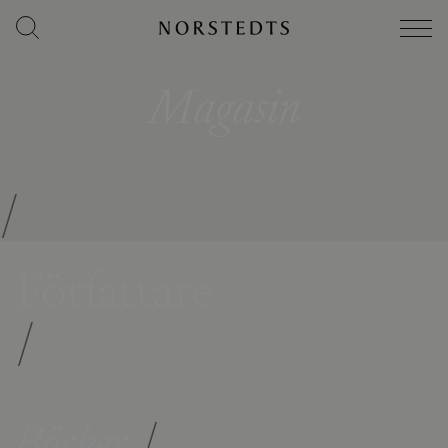
Magasin
/
Författare
/
Böcker
/