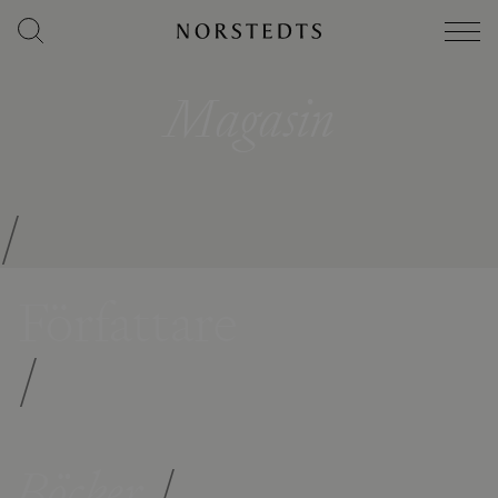
Magasin
/
Författare
/
Böcker
/