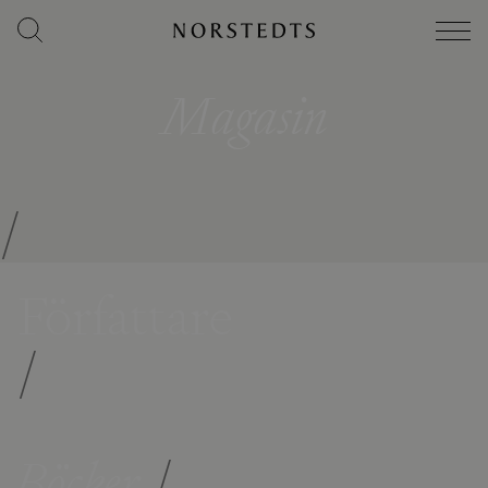
Magasin
/
Författare
/
Böcker
/