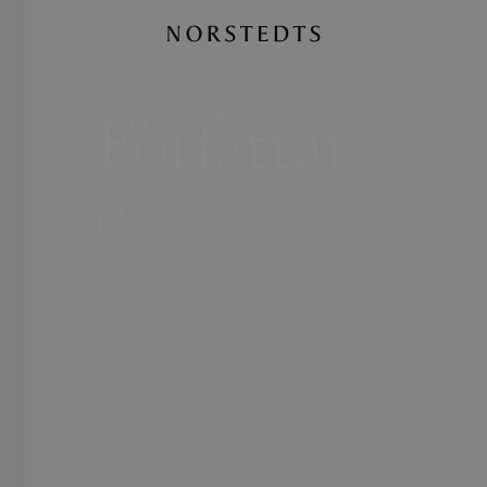
Författar
e