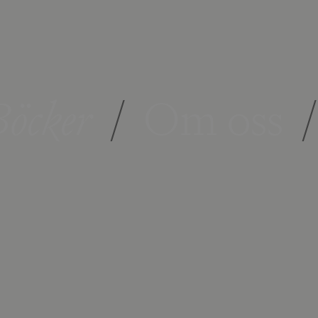
öcker
/
Om oss
/