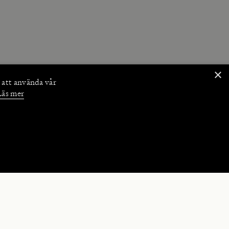
×
 att använda vår
Läs mer
NKTIONER