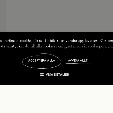
s använder
cookies
för att förbättra användarupplevelsen. Genom
ts samtycker du till alla cookies i enlighet med vår cookiepolicy.
ACCEPTERA ALLA
AVVISA ALLT
/
VISA DETALJER
IKT NÖDVÄNDIGT
PRESTANDA
INRIKTNING
FU
numerera på våra nyhetsbrev!
Strikt nödvändigt
Prestanda
Inriktning
Funktioner