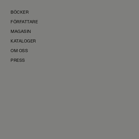
BÖCKER
FÖRFATTARE
MAGASIN
KATALOGER
OM OSS
PRESS
KONTAKTA OSS
HÅLLBARHET
MANUS