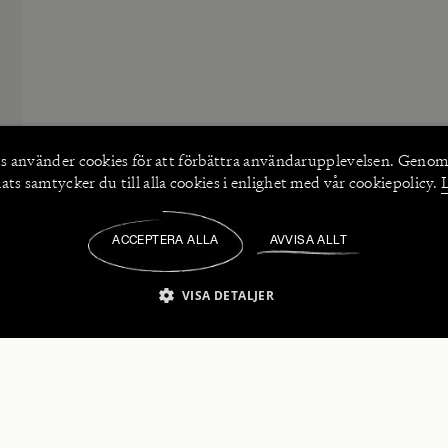
s använder
cookies
för att förbättra användarupplevelsen. Genom
ts samtycker du till alla cookies i enlighet med vår cookiepolicy.
ACCEPTERA ALLA
AVVISA ALLT
/
VISA DETALJER
IKT NÖDVÄNDIGT
PRESTANDA
INRIKTNING
FU
numerera på våra nyhetsbrev!
Strikt nödvändigt
Prestanda
Inriktning
Funktioner