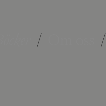
öcker
/
Om oss
/