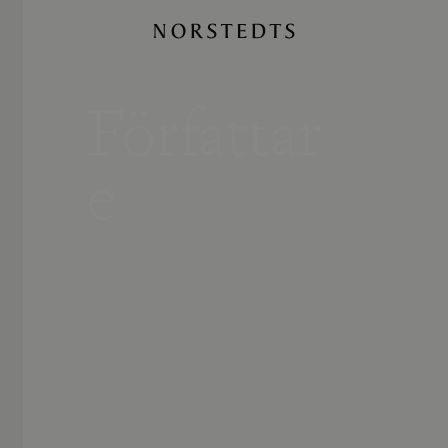
Författar
e