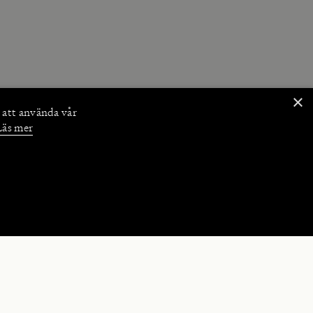
×
 att använda vår
Läs mer
NKTIONER