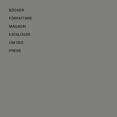
BÖCKER
FÖRFATTARE
MAGASIN
KATALOGER
OM OSS
PRESS
KONTAKTA OSS
HÅLLBARHET
MANUS