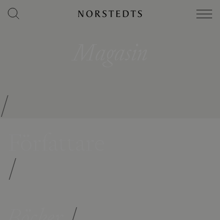
Magasin
/
Författare
/
Böcker
/