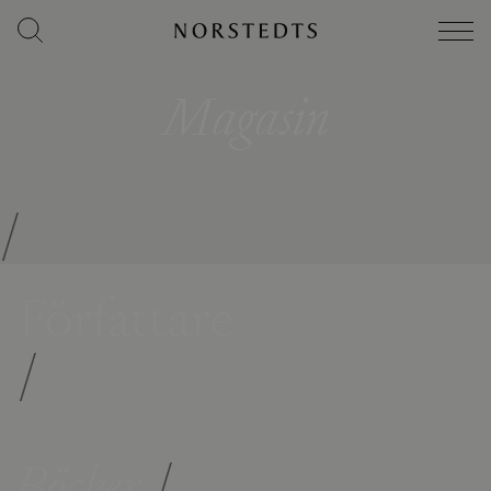
Magasin
/
Författare
/
Böcker
/